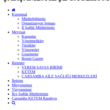
Kurumsal
Müdürlüğümüz
Organizasyon Şeması
İl Sağlık Müdürümüz
Mevzuat
Kanunlar
Yönetmelikler
Tüzükler
Yönergeler
Genelgeler
Resmi Gazete
Birimler
VEREM SAVAŞ BİRİMİ
KETEM
ÇARŞAMBA AİLE SAĞLIĞI MERKEZLERİ
İletişim
Misyonumuz
Vizyonumuz
İlçe Sağlık Müdürümüz
Çarşamba KETEM Randevu