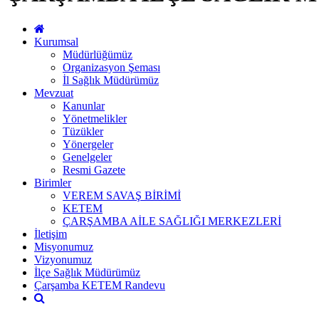
Kurumsal
Müdürlüğümüz
Organizasyon Şeması
İl Sağlık Müdürümüz
Mevzuat
Kanunlar
Yönetmelikler
Tüzükler
Yönergeler
Genelgeler
Resmi Gazete
Birimler
VEREM SAVAŞ BİRİMİ
KETEM
ÇARŞAMBA AİLE SAĞLIĞI MERKEZLERİ
İletişim
Misyonumuz
Vizyonumuz
İlçe Sağlık Müdürümüz
Çarşamba KETEM Randevu