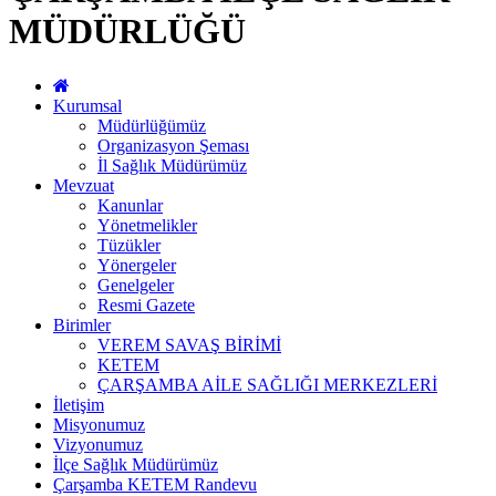
MÜDÜRLÜĞÜ
Kurumsal
Müdürlüğümüz
Organizasyon Şeması
İl Sağlık Müdürümüz
Mevzuat
Kanunlar
Yönetmelikler
Tüzükler
Yönergeler
Genelgeler
Resmi Gazete
Birimler
VEREM SAVAŞ BİRİMİ
KETEM
ÇARŞAMBA AİLE SAĞLIĞI MERKEZLERİ
İletişim
Misyonumuz
Vizyonumuz
İlçe Sağlık Müdürümüz
Çarşamba KETEM Randevu